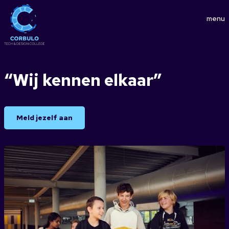
menu
“Wij kennen elkaar”
Meld jezelf aan