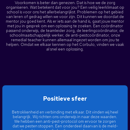
Voorkomen is beter dan genezen. Dat is hoe we de zorg
organiseren. Wat betekent dat voor jou? Een veilig leerklimaat op
school is voor ons het allerbelangrijkst. Problemen op het gebied
van leren of gedrag willen we voor zijn. Dit kunnen we doordat de
mentor jou goed kent. Als er iets aan de hand is, gaat jouw mentor
met jou in gesprek om een oplossing te zoeken. Een coördinator
passend onderwijs, de teamleider zorg, de leerlingcoördinator, de
schoolmaatschappelijk werker, de anti-pestcoördinator, onze
remedial teacher kunnen allemaal ingezet worden om jou te
helpen. Omdat we elkaar kennen op het Corbulo, vinden we vaak
al snel een oplossing.
Positieve sfeer
Betrokkenheid en verbinding met elkaar. Dit vinden wij heel
belangrijk. Wij richten ons onderwijs in naar deze waarden.
We hebben een anti-pest-protocol om ervoor te zorgen
dat we pesten stoppen. Een onderdeel daarvan is de meld-