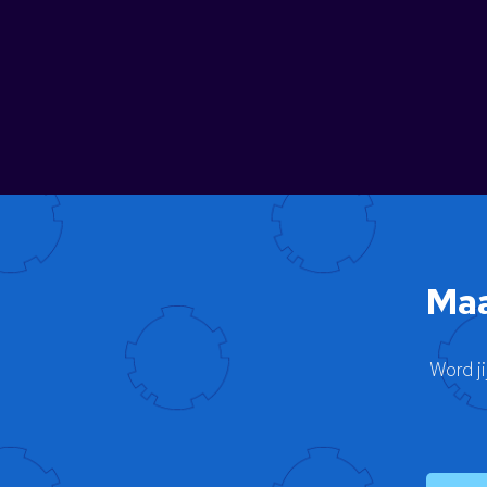
Maa
Word j