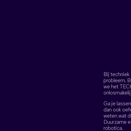
Bij technie
probleem. Bi
we het TECH
onlosmakelij
Ga je lasse
dan ook oef
weten wat de
Duurzame en
robotica.