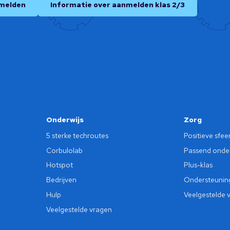
melden
Informatie over aanmelden klas 2/3
Onderwijs
Zorg
5 sterke techroutes
Positieve sfee
Corbulolab
Passend onder
Hotspot
Plus-klas
Bedrijven
Ondersteunin
Hulp
Veelgestelde 
Veelgestelde vragen