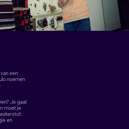
 van een
rbulo noemen
e
ren? Je gaat
an moet je
waterstof.
gie en